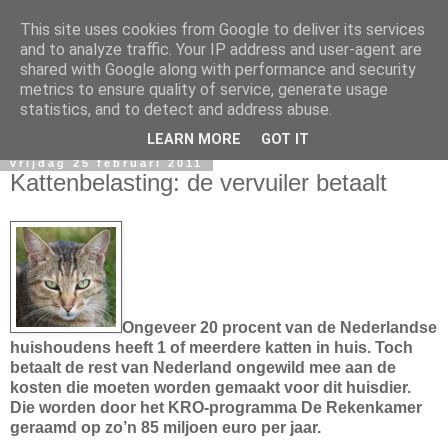
This site uses cookies from Google to deliver its services
and to analyze traffic. Your IP address and user-agent are
shared with Google along with performance and security
metrics to ensure quality of service, generate usage
statistics, and to detect and address abuse.
▼
LEARN MORE
GOT IT
vrijdag 25 februari 2011
Kattenbelasting: de vervuiler betaalt
Ongeveer 20 procent van de Nederlandse
huishoudens heeft 1 of meerdere katten in huis. Toch
betaalt de rest van Nederland ongewild mee aan de
kosten die moeten worden gemaakt voor dit huisdier.
Die worden door het KRO-programma De Rekenkamer
geraamd op zo’n 85 miljoen euro per jaar.